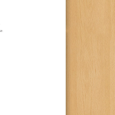
.
ke.