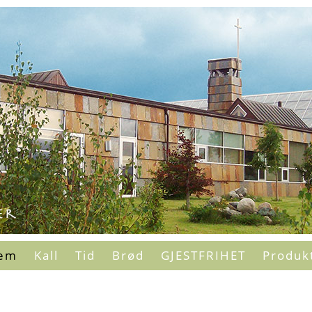
em
Kall
Tid
Brød
GJESTFRIHET
Produk