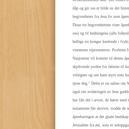
dåp og gir oss et bilde av det himm
begivenheter fra Jesu liv som åpen
Disse tre begivenhetene viser åpen
oss) og til hedningene (alle folke
hellige tre konger knelende i fryk
visemenn representerer. Profeten I
Nasjonene vil komme til denne åpe
skjelvende jorden for føttene til
velsigner og om hans styre som har
tjene deg." Dette er en salme om M
også om avsløringen av Jesu gudd
har fått del i arven; de hører med 
testamente ble skrevet, trodde de
åpenbaringen at det glade budskap
Jerusalem fra øst, som er soloppga