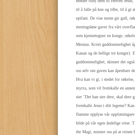
hender tilby dem til Herren Jesus, 
til å falle på kne og tilbe, til å gi
epifani. De vise menn gir gull, rø
meningsløse gaver fra vårt overfla
som kjennetegner en konge, røkel
Messias. Kristi guddommelighet åp
Kanan og de hellige tre konger). E
guddommelighet, skinner det også i 
oss selv om gaven kan åpenbare den
Hva kan vi gi, i stedet for røkels
myrra, som vil fremkalle en annen
sier "Det han sier dere, skal dere 
fremkalle Jesus i ditt legeme? Kan
flamme opplyse vår oppfatningsevne
bilde på vår egen åndelige reise. T
the Magi, minner oss på at reisen f