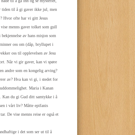
nåde til å gå inn og se mysteriet,
r tiden til å gi gaver ikke jul, men
 Hvor ofte har vi gitt Jesus
e vise menns gaver tolket som gull
i bekjennelse av hans misjon som
minner oss om (dåp, bryllupet i
vekker oss til opplevelsen av Jesu
rt. Når vi gir gaver, kan vi spøre
 den andre som en kongelig arving?
rer av? Hva kan vi gi, i stedet for
n guddommelighet. Maria i Kanan
e. Kan du gi Gud ditt samtykke i å
en i vårt liv? Måtte epifanis
tar. De vise menns reise er også et
dhaftige i det som ser ut til å