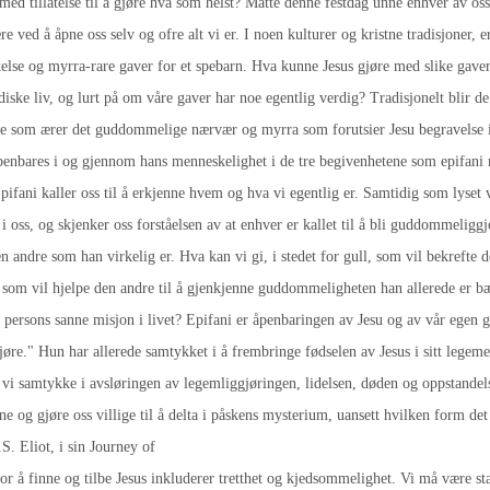
med tillatelse til å gjøre hva som helst? Måtte denne festdag unne enhver av oss 
 ære ved å åpne oss selv og ofre alt vi er. I noen kulturer og kristne tradisjoner, e
kelse og myrra-rare gaver for et spebarn. Hva kunne Jesus gjøre med slike gaver?
diske liv, og lurt på om våre gaver har noe egentlig verdig? Tradisjonelt blir d
se som ærer det guddommelige nærvær og myrra som forutsier Jesu begravelse 
enbares i og gjennom hans menneskelighet i de tre begivenhetene som epifani 
pifani kaller oss til å erkjenne hvem og hva vi egentlig er. Samtidig som lyset 
oss, og skjenker oss forståelsen av at enhver er kallet til å bli guddommeliggjo
 andre som han virkelig er. Hva kan vi gi, i stedet for gull, som vil bekrefte
e, som vil hjelpe den andre til å gjenkjenne guddommeligheten han allerede er bæ
 persons sanne misjon i livet? Epifani er åpenbaringen av Jesu og av vår ege
gjøre." Hun har allerede samtykket i å frembringe fødselen av Jesus i sitt legem
 vi samtykke i avsløringen av legemliggjøringen, lidelsen, døden og oppstandels
 og gjøre oss villige til å delta i påskens mysterium, uansett hvilken form det 
.S. Eliot, i sin Journey of
or å finne og tilbe Jesus inkluderer tretthet og kjedsommelighet. Vi må være stan