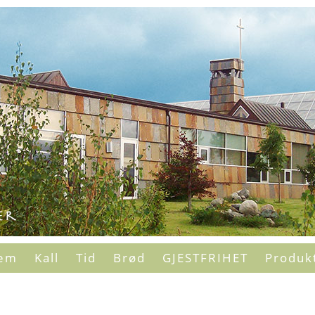
em
Kall
Tid
Brød
GJESTFRIHET
Produk