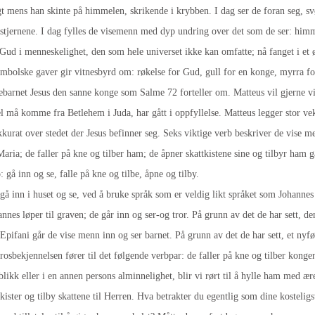
t mens han skinte på himmelen, skrikende i krybben. I dag ser de foran seg, svø
 stjernene. I dag fylles de visemenn med dyp undring over det som de ser: himm
d i menneskelighet, den som hele universet ikke kan omfatte; nå fanget i et ørl
 symbolske gaver gir vitnesbyrd om: røkelse for Gud, gull for en konge, myrra
pebarnet Jesus den sanne konge som Salme 72 forteller om. Matteus vil gjerne vi
l må komme fra Betlehem i Juda, har gått i oppfyllelse. Matteus legger stor v
akkurat over stedet der Jesus befinner seg. Seks viktige verb beskriver de vise m
Maria; de faller på kne og tilber ham; de åpner skattkistene sine og tilbyr ham 
 gå inn og se, falle på kne og tilbe, åpne og tilby.
gå inn i huset og se, ved å bruke språk som er veldig likt språket som Johanne
nnes løper til graven; de går inn og ser-og tror. På grunn av det de har sett, d
Epifani går de vise menn inn og ser barnet. På grunn av det de har sett, et nyfø
osbekjennelsen fører til det følgende verbpar: de faller på kne og tilber kong
blikk eller i en annen persons alminnelighet, blir vi rørt til å hylle ham med ære
tkister og tilby skattene til Herren. Hva betrakter du egentlig som dine kosteli