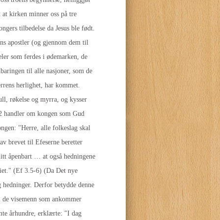
 at kirken minner oss på tre
ngers tilbedelse da Jesus ble født.
ans apostler (og gjennom dem til
meler som ferdes i ødemarken, de
baringen til alle nasjoner, som de
errens herlighet, har kommet.
ll, røkelse og myrra, og kysser
e 72 handler om kongen som Gud
gen: "Herre, alle folkeslag skal
v brevet til Efeserne beretter
itt åpenbart … at også hedningene
liet." (Ef 3.5-6) (Da Det nye
og hedninger. Derfor betydde denne
n om de visemenn som ankommer
te århundre, erklærte: "I dag