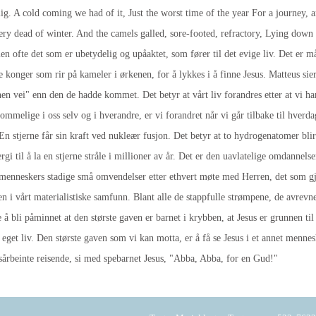
ig. A cold coming we had of it, Just the worst time of the year For a journey,
ry dead of winter. And the camels galled, sore-footed, refractory, Lying down 
n ofte det som er ubetydelig og upåaktet, som fører til det evige liv. Det er må
re konger som rir på kameler i ørkenen, for å lykkes i å finne Jesus. Matteus sie
 annen vei" enn den de hadde kommet. Det betyr at vårt liv forandres etter at vi
mmelige i oss selv og i hverandre, er vi forandret når vi går tilbake til hverdag
 En stjerne får sin kraft ved nukleær fusjon. Det betyr at to hydrogenatomer bli
gi til å la en stjerne stråle i millioner av år. Det er den uavlatelige omdannel
 menneskers stadige små omvendelser etter ethvert møte med Herren, det som gjø
n i vårt materialistiske samfunn. Blant alle de stappfulle strømpene, de avrev
e å bli påminnet at den største gaven er barnet i krybben, at Jesus er grunnen t
t eget liv. Den største gaven som vi kan motta, er å få se Jesus i et annet mennes
sårbeinte reisende, si med spebarnet Jesus, "Abba, Abba, for en Gud!"