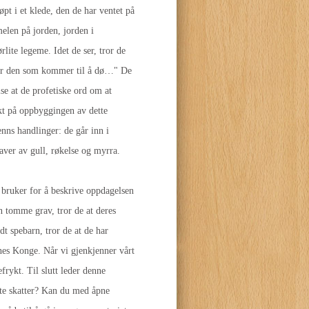
pt i et klede, den de har ventet på
elen på jorden, jorden i
ite legeme. Idet de ser, tror de
 for den som kommer til å dø…" De
se at de profetiske ord om at
ekt på oppbyggingen av dette
enns handlinger: de går inn i
gaver av gull, røkelse og myrra.
s bruker for å beskrive oppdagelsen
en tomme grav, tror de at deres
dt spebarn, tror de at de har
enes Konge. Når vi gjenkjenner vårt
frykt. Til slutt leder denne
gste skatter? Kan du med åpne