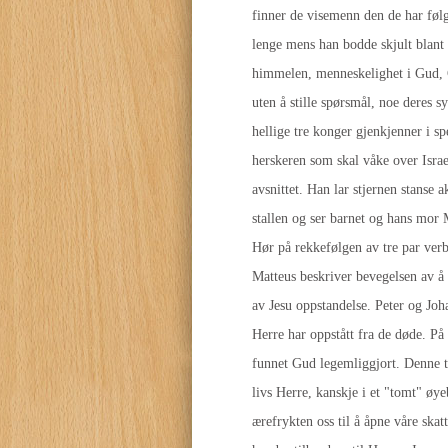
finner de visemenn den de har følg
lenge mens han bodde skjult blant
himmelen, menneskelighet i Gud, Gu
uten å stille spørsmål, noe deres
hellige tre konger gjenkjenner i s
herskeren som skal våke over Israe
avsnittet. Han lar stjernen stanse 
stallen og ser barnet og hans mor 
Hør på rekkefølgen av tre par verb:
Matteus beskriver bevegelsen av å 
av Jesu oppstandelse. Peter og Joha
Herre har oppstått fra de døde. På 
funnet Gud legemliggjort. Denne tr
livs Herre, kanskje i et "tomt" øye
ærefrykten oss til å åpne våre skat