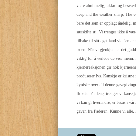
være alminnelig, uklart og besværl
deep and the weather sharp, The ve
bare det som er opplagt åndelig, me
særskilte sti. Vi trenger ikke å væ
tilbake til sitt eget land via "en
troen. Når vi gjenkjenner det guddo
viktig for å veilede de vise menn.
kjernereaksjonen gir nok kjerneener
produserer lys. Kanskje er kristne
kyniske over all denne gavegivinge
flokete båndene, trenger vi kanskj
vi kan gi hverandre, er Jesus i vår
gaven fra Faderen. Kunne vi alle, 