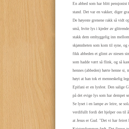
En abbed som har blitt pensjonist f
stand. Det var en vakker, diger gr
De høyeste grenene rakk så vidt op
små, hvite lys i kjeder av glitrend
stakk dem omhyggelig inn mellom de
skjønnheten som kom til syne, og o
fikk abbeden et glimt av niesen sin
som hadde vært så flink, og så kast
hennes (abbeden) hørte henne si, 
høyt at han tok et menneskelig le
Epifani er en lysfest. Den salige G
på det evige lys som har dempet seg
Se lyset i en lampe av leire, se sol
verdifullt fordi det hjelper oss til
at Jesus er Gud. "Det vi har feiret 
Kristendommen født. Det finnes tre