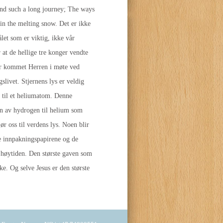
 and such a long journey; The ways
in the melting snow. Det er ikke
let som er viktig, ikke vår
r at de hellige tre konger vendte
 har kommet Herren i møte ved
slivet. Stjernens lys er veldig
r til et heliumatom. Denne
sen av hydrogen til helium som
r oss til verdens lys. Noen blir
ne innpakningspapirene og de
il høytiden. Den største gaven som
ke. Og selve Jesus er den største