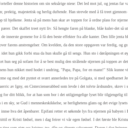
orteller denne historien om sin seksårige niese: Det led mot jul, og jentas far va
an; prektig, majestetisk og herlig duftende. Han strevde med å få treet gjennom 
p til bjelkene. Jenta så på mens han skar av toppen for å ordne plass for stjern
e pærer. Det skaffet treet nytt liv. Så hengte faren på blanke, blåe kuler-det så
 innerste grenene for å få den beste effekter fra alle kanter. Den lille jenta b
ver farens anstrengelser. Om kvelden, da den store oppgaven var ferdig, og grane
 idet hun gikk forbi stua da hun skulle gå til sengs. Hun sto i døråpningen et ø
et hun seg på sofaen for å se best mulig den strålende stjernen på toppen av det
mens hun nikket med hodet i undring, "Papa, Papa, for en mann!" Slik kunne vi
geme og med det pyntet et svært annerledes tre på Golgata, si med spedbarnet J
uerric av Igny, en Cistercienserabbed som levde i det tolvte årshundre, skrev i 
 for ditt blikk, for at han som bor i det utilgjengelige lyset blir tilgjengelig t
a i en sky, se Gud i menneskeskikkelse, se herlighetens glans og det evige lysets 
 å innse hva det åpenbarer. Epifani retter et søkende lys fra stjernen på babyen i 
hittil er Kristi fødsel, men i dag feirer vi vår egen fødsel. I det første ble Kristu
 ting som gjør oss kristne: tro, dåp og alterets sakrament. Dagen i dag bringer 