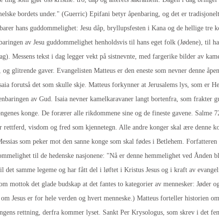
elske bordets under." (Guerric) Epifani betyr åpenbaring, og det er tradisjonelt
barer hans guddommelighet: Jesu dåp, bryllupsfesten i Kana og de hellige tre ko
baringen av Jesu guddommelighet henholdsvis til hans eget folk (Jødene), til h
slag). Messens tekst i dag legger vekt på sistnevnte, med fargerike bilder av ka
t, og glitrende gaver. Evangelisten Matteus er den eneste som nevner denne åpen
saia forutså det som skulle skje. Matteus forkynner at Jerusalems lys, som er H
nbaringen av Gud. Isaia nevner kamelkaravaner langt bortenfra, som frakter gu
 kongenes konge. De forærer alle rikdommene sine og de fineste gavene. Salm
 rettferd, visdom og fred som kjennetegn. Alle andre konger skal ære denne kon
essias som peker mot den sanne konge som skal fødes i Betlehem. Forfatteren a
ommelighet til de hedenske nasjonene: "Nå er denne hemmelighet ved Ånden bl
til det samme legeme og har fått del i løftet i Kristus Jesus og i kraft av evange
 som mottok det glade budskap at det fantes to kategorier av mennesker: Jøder 
 om Jesus er for hele verden og hvert menneske.) Matteus forteller historie
ngens rettning, derfra kommer lyset. Sankt Per Krysologus, som skrev i det fem