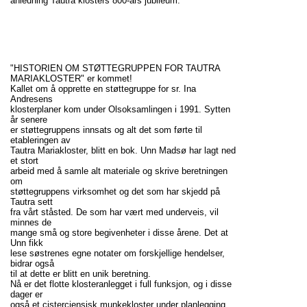
anledning Tautra klosters 800-års jubileum.
"HISTORIEN OM STØTTEGRUPPEN FOR TAUTRA
MARIAKLOSTER" er kommet!
Kallet om å opprette en støttegruppe for sr. Ina
Andresens
klosterplaner kom under Olsoksamlingen i 1991. Sytten
år senere
er støttegruppens innsats og alt det som førte til
etableringen av
Tautra Mariakloster, blitt en bok. Unn Madsø har lagt ned
et stort
arbeid med å samle alt materiale og skrive beretningen
om
støttegruppens virksomhet og det som har skjedd på
Tautra sett
fra vårt ståsted. De som har vært med underveis, vil
minnes de
mange små og store begivenheter i disse årene. Det at
Unn fikk
lese søstrenes egne notater om forskjellige hendelser,
bidrar også
til at dette er blitt en unik beretning.
Nå er det flotte klosteranlegget i full funksjon, og i disse
dager er
også et cisterciensisk munkekloster under planlegging