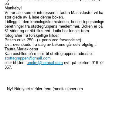
på
Munkeby!
Vi tror alle som er interessert i Tautra Mariakloster vil ha
stor glede av å lese denne boken.
I tillegg til den kronologiske historien, finnes ti personlige
beretninger fra støttegruppens medlemmer. Boken er på
61 sider og er rikt illustrert. Laila har funnet fram
fotografier fra forskjellige kilder.
Prisen er kr. 250.- (+ porto ved forsendelse).
Evt. overskudd fra salg av bøkene går selvfølgelig til
Tautra Mariakloster
Kan bestilles på e-mail til støttegruppens adresse:
stottegruppen@gmail.com
eller til Unn:
unnlm@hotmail.com
evt. på telefon: 916 72
357.
Ny! Når lyset stråler frem (meditasjoner om
gradualesalmene i advent og jul) av Sr Anne Elizabeth
Sweet, OCSO.
198 NOK + frakt. Eller bestill fra St Olavs bokhandel
http://www.stolavbok.no/art-8.asp?id=2351&iPageID=38