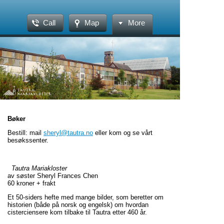
Call
Map
More
Bøker
Bestill: mail
sheryl@tautra.no
eller kom og se vårt
besøkssenter.
Tautra Mariakloster
av søster Sheryl Frances Chen
60 kroner + frakt
Et 50-siders hefte med mange bilder, som beretter om
historien (både på norsk og engelsk) om hvordan
cisterciensere kom tilbake til Tautra etter 460 år.