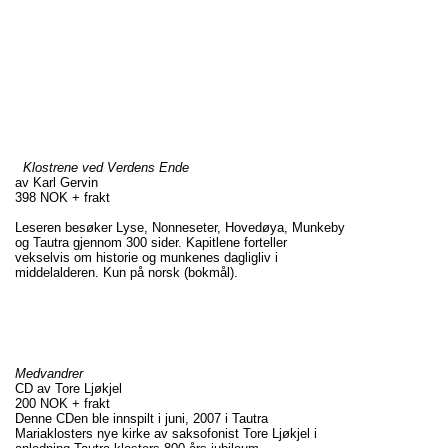
Klostrene ved Verdens Ende
av Karl Gervin
398 NOK + frakt
Leseren besøker Lyse, Nonneseter, Hovedøya, Munkeby
og Tautra gjennom 300 sider. Kapitlene forteller
vekselvis om historie og munkenes dagligliv i
middelalderen. Kun på norsk (bokmål).
Medvandrer
CD av Tore Ljøkjel
200 NOK + frakt
Denne CDen ble innspilt i juni, 2007 i Tautra
Mariaklosters nye kirke av saksofonist Tore Ljøkjel i