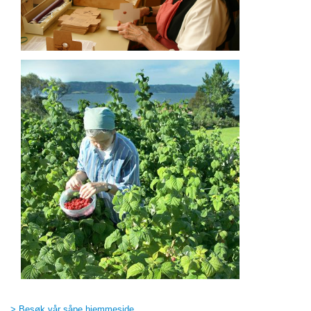
> Besøk vår såpe hjemmeside