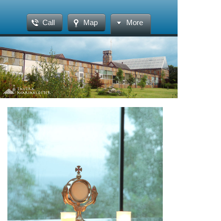
Call
Map
More