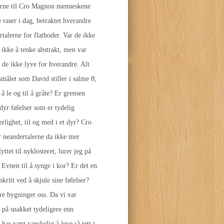
lerne til Cro Magnon menneskene
e raser i dag, betraktet hverandre
alerne for flathoder. Var de ikke
e ikke å tenke abstrakt, men var
 de ikke lyve for hverandre. Alt
smålet som David stiller i salme 8;
 le og til å gråte? Er grensen
r følelser som er tydelig
jærlighet, til og med i et dyr? Cro
r neandertalerne da ikke mer
tet til nyklosteret, lurer jeg på
 Evnen til å synge i kor? Er det en
kritt ved å skjule sine følelser?
re bygninger oss. Da vi var
s på snakket tydeligere enn
har vært vanskelig å leve så tett i