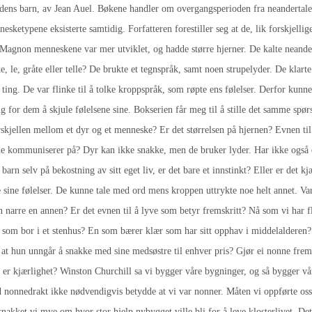
Jordens barn, av Jean Auel. Bøkene handler om overgangsperioden fra neanderta
esketypene eksisterte samtidig. Forfatteren forestiller seg at de, lik forskjellig
agnon menneskene var mer utviklet, og hadde større hjerner. De kalte neandert
, le, gråte eller telle? De brukte et tegnspråk, samt noen strupelyder. De klart
ting. De var flinke til å tolke kroppspråk, som røpte ens følelser. Derfor kunne
 for dem å skjule følelsene sine. Bokserien får meg til å stille det samme spør
kjellen mellom et dyr og et menneske? Er det størrelsen på hjernen? Evnen til å
 kommuniserer på? Dyr kan ikke snakke, men de bruker lyder. Har ikke også dy
 barn selv på bekostning av sitt eget liv, er det bare et innstinkt? Eller er det k
sine følelser. De kunne tale med ord mens kroppen uttrykte noe helt annet. Va
narre en annen? Er det evnen til å lyve som betyr fremskritt? Nå som vi har flyt
n som bor i et stenhus? En som bærer klær som har sitt opphav i middelalderen?
en at hun unngår å snakke med sine medsøstre til enhver pris? Gjør ei nonne frems
er kjærlighet? Winston Churchill sa vi bygger våre bygninger, og så bygger vå
ledd nonnedrakt ikke nødvendigvis betydde at vi var nonner. Måten vi oppførte os
 snakket vi mye om hvor stor hjelp nybygget ville bli for å leve klosterlivet. Det 