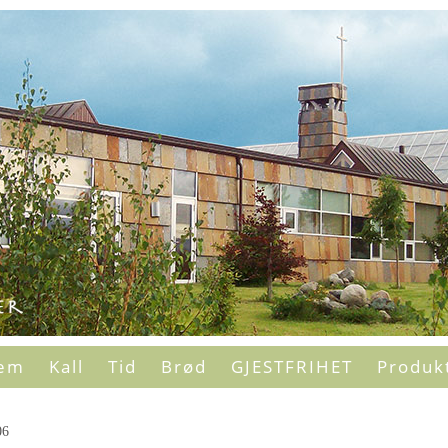
em
Kall
Tid
Brød
GJESTFRIHET
Produk
06