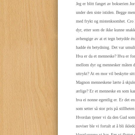
Jeg er blitt fanget av bokserien 
under den siste istiden. Begge menn
med frykt og mistenksomhet. Cro M
dyr, etter som de ikke kunne snakke
avhengige av at et tegn betydde én 
hadde én betydning. Det var umulig
Hva er da et menneske? Hva er fors
mellom dyr og mennesker måten de
uttrykt? At en mor vil beskytte sitt
Magnon menneskene lærte å skjule 
ærlige? Er et menneske en som kan 
hva ei nonne egentlig er. Er det e
som setter så stor pris på stillhet
Hvordan tjener vi da den Gud som 
noviser ble vi fortalt at å bli ik
klesplaggene vi bar. Før vi flyttet