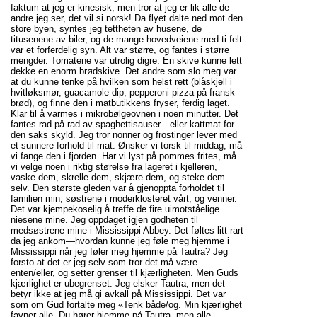
faktum at jeg er kinesisk, men tror at jeg er lik alle de
andre jeg ser, det vil si norsk! Da flyet dalte ned mot den
store byen, syntes jeg tettheten av husene, de
titusenene av biler, og de mange hovedveiene med ti felt
var et forferdelig syn. Alt var større, og fantes i større
mengder. Tomatene var utrolig digre. Én skive kunne lett
dekke en enorm brødskive. Det andre som slo meg var
at du kunne tenke på hvilken som helst rett (blåskjell i
hvitløksmør, guacamole dip, pepperoni pizza på fransk
brød), og finne den i matbutikkens fryser, ferdig laget.
Klar til å varmes i mikrobølgeovnen i noen minutter. Det
fantes rad på rad av spaghettisauser—eller kattmat for
den saks skyld. Jeg tror nonner og frostinger lever med
et sunnere forhold til mat. Ønsker vi torsk til middag, må
vi fange den i fjorden. Har vi lyst på pommes frites, må
vi velge noen i riktig størelse fra lageret i kjelleren,
vaske dem, skrelle dem, skjære dem, og steke dem
selv. Den største gleden var å gjenoppta forholdet til
familien min, søstrene i moderklosteret vårt, og venner.
Det var kjempekoselig å treffe de fire uimotståelige
niesene mine. Jeg oppdaget igjen godheten til
medsøstrene mine i Mississippi Abbey. Det føltes litt rart
da jeg ankom—hvordan kunne jeg føle meg hjemme i
Mississippi når jeg føler meg hjemme på Tautra? Jeg
forsto at det er jeg selv som tror det må være
enten/eller, og setter grenser til kjærligheten. Men Guds
kjærlighet er ubegrenset. Jeg elsker Tautra, men det
betyr ikke at jeg må gi avkall på Mississippi. Det var
som om Gud fortalte meg «Tenk både/og. Min kjærlighet
favner alle. Du hører hjemme på Tautra, men alle