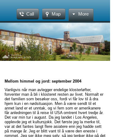
Call
Map
More
Mellom himmel og jord: september 2004
Vanligvis når man avlegger endelige klosterløfter,
forventer man å bli i klosteret resten av livet. Normalt er
det familien som besøker oss, fordi vi får lov til å dra
hjem kun i en nødsituasjon. Men å være sendt til et
annet land er et unntak, og vi fem som er amerikanere
får anledningen til å reise til USA omtrent hvert tredje år.
Det var min tur i august. Da jeg landet i Los Angeles,
opplevde jeg et kultursjokk. Det første jeg la merke til,
var at det fantes langt flere asiatere enn jeg hadde sett
på mange år. Jeg er blitt vant til å være den eneste i
rommet. Jeg ser ikke meg selv, så jeg tenker ikke på det