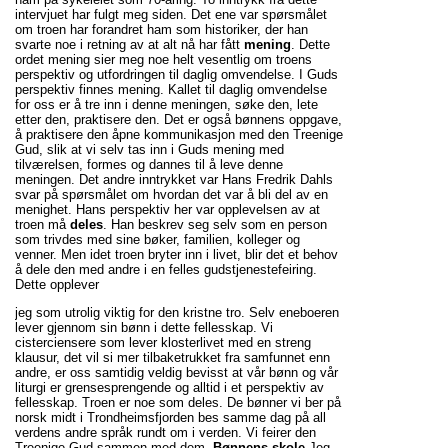
intervjuet har fulgt meg siden. Det ene var spørsmålet
om troen har forandret ham som historiker, der han
svarte noe i retning av at alt nå har fått
mening
. Dette
ordet mening sier meg noe helt vesentlig om troens
perspektiv og utfordringen til daglig omvendelse. I Guds
perspektiv finnes mening. Kallet til daglig omvendelse
for oss er å tre inn i denne meningen, søke den, lete
etter den, praktisere den. Det er også bønnens oppgave,
å praktisere den åpne kommunikasjon med den Treenige
Gud, slik at vi selv tas inn i Guds mening med
tilværelsen, formes og dannes til å leve denne
meningen. Det andre inntrykket var Hans Fredrik Dahls
svar på spørsmålet om hvordan det var å bli del av en
menighet. Hans perspektiv her var opplevelsen av at
troen må
deles
. Han beskrev seg selv som en person
som trivdes med sine bøker, familien, kolleger og
venner. Men idet troen bryter inn i livet, blir det et behov
å dele den med andre i en felles gudstjenestefeiring.
Dette opplever
jeg som utrolig viktig for den kristne tro. Selv eneboeren
lever gjennom sin bønn i dette fellesskap. Vi
cisterciensere som lever klosterlivet med en streng
klausur, det vil si mer tilbaketrukket fra samfunnet enn
andre, er oss samtidig veldig bevisst at vår bønn og vår
liturgi er grensesprengende og alltid i et perspektiv av
fellesskap. Troen er noe som deles. De bønner vi ber på
norsk midt i Trondheimsfjorden bes samme dag på all
verdens andre språk rundt om i verden. Vi feirer den
Treenige Gud sammen med dem.
Bønnens skole
Jeg