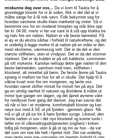
miskunne deg over oss…
Da vi kom til Tautra for å
grunnlegge kloster for ni år siden, fikk vi det råd at vi
måtte sørge for å få nok søvn. Folk bekymret seg for
hvordan søstrene skulle klare mørketid og vinter. Så vi
bestemte oss for en moderat timeplan og står ikke opp
før kl. 04.00, mens vi før var vant til å stå opp klokka tre
og halv fire om natten. Natten er vår beste bønnetid. På
ei øy er du ekstra sårbar i forhold til naturkreftene, og det
er underlig å legge merke til at natten på en måte er den
mest ekstreme, værmessig sett. Det er da det er den
største stillheten, uten et vindpust. Det er da det stormer
sterkest. Det er da kulden er på sitt kaldeste, sommeren
på sitt mykeste. Kanskje nettopp dette gjør natten til den
beste bønnetiden, sammen med roen, stillheten i
klosteret, alt innrettet på bønn. De første årene på Tautra
sprang vi mellom tre hus for alt vi skulle. Det hjalp til å
våkne kvart over fire om morgenen, og lærte oss
hvordan været skifter minutt for minutt her på øya. Det
ga en utrolig nærhet til naturen og årstidene å måtte ut
minst tjue ganger om dagen, og det åpnet øynene våre
for nordlyset hver gang det danset. Jeg kan savne det
nå når vi bor i et moderne, komfortabelt kloster og kan
nøye oss med å SE ut på fjorden - gjennom glass. Nå
må vi gå ut på tur for å høre fjorden synge. Likevel, den
første natten vi sov i det nye klosteret og kunne tusle i
tøfler inn til våkenattsgudstjenesten (vigilien) i kirken
tidlig på morgenen, uten å gå ut og inn av hus - da var
det som om noe ble helt i hjertet mitt. Det var underlig,
men lærte meg noe uutsigelig om hjertets forhold til ytre