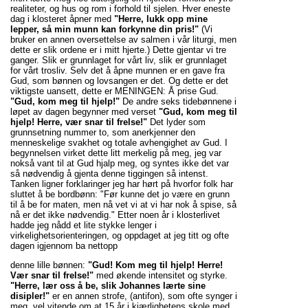
realiteter, og hus og rom i forhold til sjelen. Hver eneste
dag i klosteret åpner med
"Herre, lukk opp mine
lepper, så min munn kan forkynne din pris!"
(Vi
bruker en annen oversettelse av salmen i vår liturgi, men
dette er slik ordene er i mitt hjerte.) Dette gjentar vi tre
ganger. Slik er grunnlaget for vårt liv, slik er grunnlaget
for vårt trosliv. Selv det å åpne munnen er en gave fra
Gud, som bønnen og lovsangen er det. Og dette er det
viktigste uansett, dette er MENINGEN: Å prise Gud.
"Gud, kom meg til hjelp!"
De andre seks tidebønnene i
løpet av dagen begynner med verset
"Gud, kom meg til
hjelp! Herre, vær snar til frelse!"
Det lyder som
grunnsetning nummer to, som anerkjenner den
menneskelige svakhet og totale avhengighet av Gud. I
begynnelsen virket dette litt merkelig på meg, jeg var
nokså vant til at Gud hjalp meg, og syntes ikke det var
så nødvendig å gjenta denne tiggingen så intenst.
Tanken ligner forklaringer jeg har hørt på hvorfor folk har
sluttet å be bordbønn: "Før kunne det jo være en grunn
til å be for maten, men nå vet vi at vi har nok å spise, så
nå er det ikke nødvendig." Etter noen år i klosterlivet
hadde jeg nådd et lite stykke lenger i
virkelighetsorienteringen, og oppdaget at jeg titt og ofte
dagen igjennom ba nettopp
denne lille bønnen:
"Gud! Kom meg til hjelp! Herre!
Vær snar til frelse!"
med økende intensitet og styrke.
"Herre, lær oss å be, slik Johannes lærte sine
disipler!"
er en annen strofe, (antifon), som ofte synger i
meg, vel vitende om at 15 år i kjærlighetens skole med