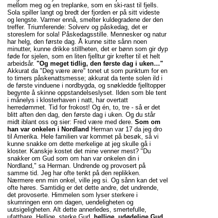
mellom meg og en treplanke, som en ski-rast til fjells.
Sola spiller langt og bredt der fjorden er på sitt videste
og lengste. Varmer ennå, smelter kuldegradene der den
treffer. Triumferende: Solverv og påskedag, det er
storeslem for sola! Påskedagsstille. Mennesker og natur
har helg, den første dag. Å kunne sitte sånn noen
minutter, kunne drikke stillheten, det er bønn som gir dyp
føde for sjelen, som en liten fjelltur gir krefter til et helt
arbeidsår.
"Og meget tidlig, den første dag i uken…"
Akkurat da "Deg være ære" tonet ut som punktum for en
to timers påskenattsmesse; akkurat da tente solen ild i
de første vinduene i nordbygda, og snøkledde fjelltopper
begynte å skinne oppstandelseslyset. Ilden som ble tent
i månelys i klosterhaven i natt, har overtatt
herredømmet. Tid for frokost! Og én, to, tre - så er det
blitt aften den dag, den første dag i uken. Og du står
midt iblant oss og sier: Fred være med dere.
Som om
han var onkelen i Nordland
Herman var 17 da jeg dro
til Amerika. Hele familien var kommet på besøk, så vi
kunne snakke om dette merkelige at jeg skulle gå i
kloster. Kanskje kostet det mine venner mest? "Du
snakker om Gud som om han var onkelen din i
Nordland," sa Herman. Undrende og provosert på
samme tid. Jeg har ofte tenkt på den replikken.
Nærmere enn min onkel, ville jeg si. Og sånn kan det vel
ofte høres. Samtidig er det dette andre, det undrende,
det provoserte. Himmelen som lyser sterkere i
skumringen enn om dagen, uendeligheten og
uutsigeligheten. Alt dette annerledes, smertefulle,
ufattbare. Hellige, sterke Gud,
hellige, udødelige Gud,