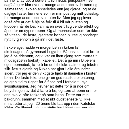
bønneliv, av det å sette sitt liv i Guds perspektiv hver
dag? Jeg er klar over at mange andre opplevde bønn og
salmesang i skolen annerledes enn jeg gjorde, og at de
daglige faste, bønnene som er min pust og mitt pulsslag,
for mange andre oppleves uten liv. Men jeg opplever
også ofte at det å hjelpe folk til å bli vâr pusten og
kroppen når de ber, kan ha en svært livgivende effekt og
åpne for en dypere bønn. Og at mennesker som før ikke
så vitsen i de faste, gjentatte bønner, plutselig oppdager
nytt liv gjennom å gå inn i det faste.
I skolelaget hadde vi morgenbønn i kirken før
skoledagen på gymnaset begynte. På universitetet lærte
jeg å be tidebønn, og vi var en liten gjeng som møttes til
middagsbønn (sekst) i kapellet. Det å gå inn i Bibelens
egen bønnebok, lære å be de bibelske salmer og tekster
slik Jesus gjorde og Kirken har gjort i alle århundrer
siden, tror jeg er den viktigste hjelp til dannelse i kristen
bønn. De faste tekstene gir en god realitetsorientering,
og gir alltid mulighet for å finne ord i forhold til nye
livssituasjoner. Jeg nevner alt dette for å si noe om
betydningen av det å lære å be, og lære at bønn er mer
enn hva vi ofte tenker på som bønn. Dette var min
bakgrunn, sammen med et rikt gudstjenesteliv, ikke
minst etter at jeg i 20-årene ble tatt opp i den Katolske
Kirke. Og likevel - da jeg trådte inn i klosteret, var det
nesten som å begynne på nytt, som å lære alt på nytt.
Det var å møte Jesus ved brønnen, sittende der trett
etter vandringen, midt på dagen, og høre ham be meg
om noe å drikke. Bønn hadde for meg i stor grad vært