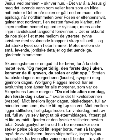
Jesus ved brønnen,» skriver hun. «Det var å la Jesus gi
meg det levende vann som veller frem som en kilde i
mitt indre.» Det er når solen er gått ned en mars- eller
aprildag, når nordhimmelen over Fosen er elfenbenshvit,
gulner mot nordvest, i en nesten farveløs klarhet, når
linjen mellom himmel og jord er sylskarp, mens andre
linjer i landskapet langsomt forsvinner… Det er akkurat
da noe skjer i et møte mellom de ytterste, tynne
kvistene med svulmende knopper i skarp silhuett, - og
det sterke lyset som heter himmel. Møtet mellom de
små, levende, jordiske detaljer og det uendelige,
glødende himmelrom.
Skumringstimen er en god tid for bønn, for å la dette
møtet leve.
"Og meget tidlig, den første dag i uken,
kommer de til graven, da solen er gått opp."
Strofen
fra påskedagens morgenbønn (laudes), synger i meg
gjennom dagen. Wolfgang Plagges melodi har en
avslutning som åpner for alle morgener, som var de
Skapelsens første morgen.
"Da det ble aften den dag,
den første dag i uken…"
svarer det til kveldsbønnen
(vesper). Midt imellom ligger dagen, påskedagen, full av
minutter som kom, dvelte litt og løp sin vei. Midt imellom
ligger stillheten, helligdagsfreden. En vinterdag, mett av
sol, full av lys selv langt ut på ettermiddagen. Ytterst på
ei lita øy midt i fjorden er den fysiske stillheten nesten
total. Svak gjenlyd av tre ord fra tre mennesker som
steker pølse på spidd litt lenger borte, men så fanges
også de av stillheten. Ingen skipstrafikk, ingen lyd av
tungtrafikk fra byen eller veiene rundt fjorden. To votter