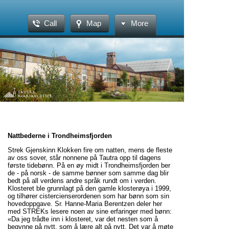
Call
Map
More
Nattbederne i Trondheimsfjorden
Strek Gjenskinn Klokken fire om natten, mens de fleste
av oss sover, står nonnene på Tautra opp til dagens
første tidebønn. På en øy midt i Trondheimsfjorden ber
de - på norsk - de samme bønner som samme dag blir
bedt på all verdens andre språk rundt om i verden.
Klosteret ble grunnlagt på den gamle klosterøya i 1999,
og tilhører cistercienserordenen som har bønn som sin
hovedoppgave. Sr. Hanne-Maria Berentzen deler her
med STREKs lesere noen av sine erfaringer med bønn:
«Da jeg trådte inn i klosteret, var det nesten som å
begynne på nytt, som å lære alt på nytt. Det var å møte