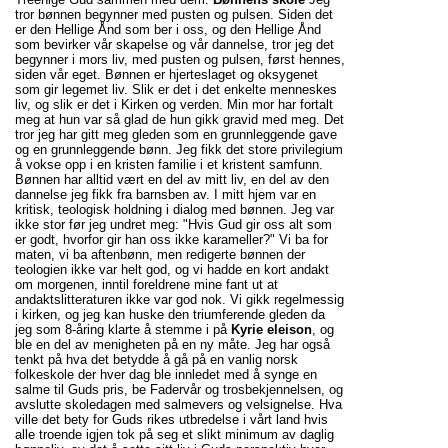
tror bønnen begynner med pusten og pulsen. Siden det
er den Hellige Ånd som ber i oss, og den Hellige Ånd
som bevirker vår skapelse og vår dannelse, tror jeg det
begynner i mors liv, med pusten og pulsen, først hennes,
siden vår eget. Bønnen er hjerteslaget og oksygenet
som gir legemet liv. Slik er det i det enkelte menneskes
liv, og slik er det i Kirken og verden. Min mor har fortalt
meg at hun var så glad de hun gikk gravid med meg. Det
tror jeg har gitt meg gleden som en grunnleggende gave
og en grunnleggende bønn. Jeg fikk det store privilegium
å vokse opp i en kristen familie i et kristent samfunn.
Bønnen har alltid vært en del av mitt liv, en del av den
dannelse jeg fikk fra barnsben av. I mitt hjem var en
kritisk, teologisk holdning i dialog med bønnen. Jeg var
ikke stor før jeg undret meg: "Hvis Gud gir oss alt som
er godt, hvorfor gir han oss ikke karameller?" Vi ba for
maten, vi ba aftenbønn, men redigerte bønnen der
teologien ikke var helt god, og vi hadde en kort andakt
om morgenen, inntil foreldrene mine fant ut at
andaktslitteraturen ikke var god nok. Vi gikk regelmessig
i kirken, og jeg kan huske den triumferende gleden da
jeg som 8-åring klarte å stemme i på
Kyrie eleison
, og
ble en del av menigheten på en ny måte. Jeg har også
tenkt på hva det betydde å gå på en vanlig norsk
folkeskole der hver dag ble innledet med å synge en
salme til Guds pris, be Fadervår og trosbekjennelsen, og
avslutte skoledagen med salmevers og velsignelse. Hva
ville det bety for Guds rikes utbredelse i vårt land hvis
alle troende igjen tok på seg et slikt minimum av daglig