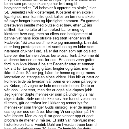
bønn som profesjon kanskje har ført meg til
begynnerstadiet. "Vi behøver å opprette en skole," sier
St. Benedikt i vår klosterregel. Klosteret er en skole i
kjærlighet, men kan like godt kalles en bønnens skole,
så nøye henger bønn og kjærlighet sammen. En gammel
prestevenn sendte meg plutselig et brev, etter 12 års
stillhet. Han fortalte at han trofast ba for meg og
klosteret hver dag, men sa ellers noe beskjemmet at
bønnelivet hans ikke strakte seg stort lenger enn til
Fadervår. "Så avansert!" tenkte jeg misunnelig. Enn det,
etter lang prestetjeneste i et samfunn og en kirke som
nærmest drukner i ord, så er det noen som rett og slett
bare ber den bønnen Jesus lærte oss. Tenk å komme dit
at denne bønnen er nok for oss! En annen venn gråter
fordi hun ikke klarer å be sitt Fadervår etter at sønnen
tok sitt liv. Lengter og gråter, lengter og gråter, men får
ikke til å be. Så ber jeg, både for henne og meg, mens
lengselen og stengselen sloss videre. Hun blir et nært og
konkret bilde på hvordan vår bønn er en bønn på vegne
av Kirken, på vegne av hele menneskeheten. Dette er
vår jobb i klosteret, men det er også alle døptes jobb.
Jeg kjenner døpte mennesker som på underlig vis har
skjønt dette: Selv om de ikke selv har funnet veien inn
til troen, går de trofast inn i kirker og tenner lys for
mennesker som trenger Guds omsorg, eller de ringer til
oss og ber oss om å be.
Mening
Vi ser sjelden på TV i
vårt kloster. Men av og til tar gode venner opp et godt
program de mener vi må se. Et slikt var intervjuet med
historikeren Hans Fredrik Dahl om hvordan troen kom til
ham på sykeleiet som 70-åring. To inntrykk fra dette